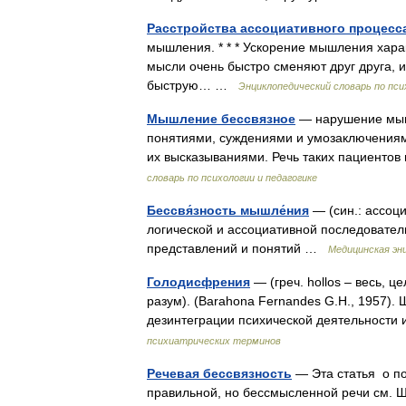
Расстройства ассоциативного процесс
мышления. * * * Ускорение мышления хара
мысли очень быстро сменяют друг друга, и
быструю… …
Энциклопедический словарь по пси
Мышление бессвязное
— нарушение мышл
понятиями, суждениями и умозаключения
их высказываниями. Речь таких пациенто
словарь по психологии и педагогике
Бессвя́зность мышле́ния
— (син.: ассоц
логической и ассоциативной последовател
представлений и понятий …
Медицинская эн
Голодисфрения
— (греч. hollos – весь, 
разум). (Barahona Fernandes G.H., 1957)
дезинтеграции психической деятельност
психиатрических терминов
Речевая бессвязность
— Эта статья о по
правильной, но бессмысленной речи см. Ш