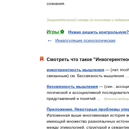
сознания
.
Энциклопедический
словарь
по
психологии
и
педагоги
Игры ⚽
Нужно решить контрольную?
Инкапсуляция психологическая
Смотреть что такое "Инкогерентно
инкогерентность мышления
— (лат. inco
связанным) см. Бессвязность мышления
бессвязность мышления
— (син.: ассоци
логической и ассоциативной последовател
представлений и понятий …
Большой медици
Приложение. Некоторые проблемы упо
Изложенная выше многовековая история в
имеющей множество разноязычных источн
между этимологией, структурой и семант