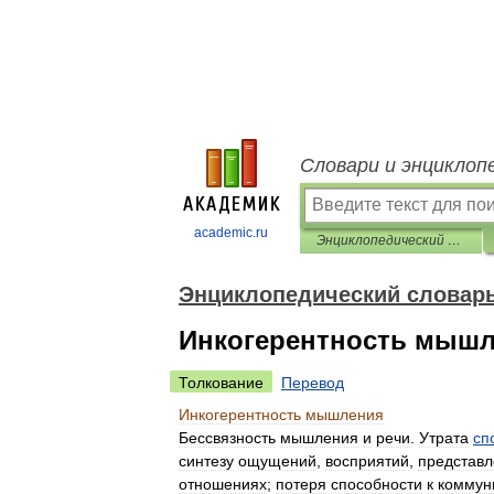
Словари и энциклоп
academic.ru
Энциклопедический словарь по психологии и педагогике
Энциклопедический словарь
Инкогерентность мыш
Толкование
Перевод
Инкогерентность
мышления
Бессвязность
мышления
и
речи
.
Утрата
сп
синтезу
ощущений
,
восприятий
,
представ
отношениях
;
потеря
способности
к
коммун