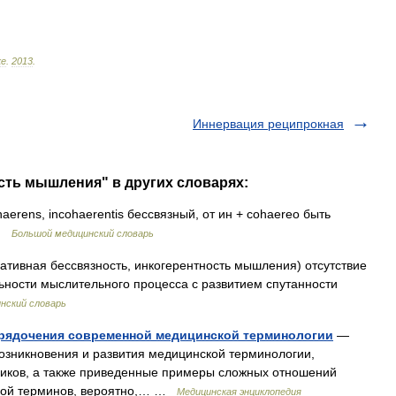
ке
.
2013
.
Иннервация реципрокная
сть мышления" в других словарях:
haerens, incohaerentis бессвязный, от ин + cohaereo быть
 …
Большой медицинский словарь
ативная бессвязность, инкогерентность мышления) отсутствие
ьности мыслительного процесса с развитием спутанности
нский словарь
рядочения современной медицинской терминологии
—
озникновения и развития медицинской терминологии,
иков, а также приведенные примеры сложных отношений
икой терминов, вероятно,… …
Медицинская энциклопедия