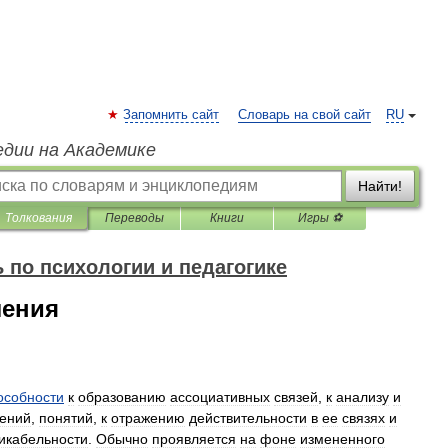
Запомнить сайт
Словарь на свой сайт
RU
едии на Академике
Найти!
Толкования
Переводы
Книги
Игры ⚽
 по психологии и педагогике
ления
особности
к
образованию
ассоциативных
связей
,
к
анализу
и
лений
,
понятий
,
к
отражению
действительности
в
ее
связях
и
икабельности
.
Обычно
проявляется
на
фоне
измененного