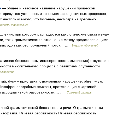
а
— общее и неточное название нарушений процессов
ктеризуется ускоренным течением ассоциативных процессов;
х настолько много, что больные, несмотря на довольно
хологии и педагогике
ения, при котором распадаются как логические связи между
ми, так и грамматические отношения между представляющими
в выглядит как беспорядочный поток… …
Энциклопедический
иативная бессвязность, инкогерентность мышления) отсутствие
ьности мыслительного процесса с развитием спутанности
циклопедия
целый, dys– – приставка, означающая нарушение, phren – ум,
. Шизофреноподобные психозы, протекающие с картиной
и и ассоциативной разорванности.… …
Толковый словарь
лной грамматической бессвязности речи. О грамматически
изофазия. Речевая бессвязность Речевая бессвязность