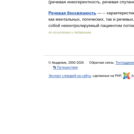
(речевая инкогерентность, речевая спута
Речевая бессвязность
— – характеристик
как ментальных, логических, так и речевы
собой неконтролируемый пациентом поток
по психологии и педагогике
© Академик, 2000-2026
Обратная связь:
Техподдерж
👣 Путешествия
Экспорт словарей на сайты
, сделанные на PHP,
Jo