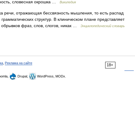
нность, словесная окрошка …
Википедия
а речи, отражающая бессвязность мышления, то есть распад
х, грамматических структур. В клиническом плане представляет
 обрывков фраз, слов, слогов, никак …
Энциклопедический словарь
ка
,
Реклама на сайте
18+
omla,
Drupal,
WordPress, MODx.